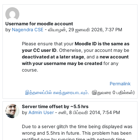
Username for moodle account
by
Nagendra CSE
-
வியாழன், 29 ஜனவரி 2026, 7:37 PM
Please ensure that your
Moodle ID is the same as
your CC user ID
. Otherwise, your account may be
deactivated at a later stage
, and a
new account
with your username may be created
for any
course.
Permalink
இத்தலைப்பில் கலந்துரையாடவும்.
(இதுவரை 0 பதில்கள்)
Server time offset by ~5.5 hrs
by
Admin User
-
சனி, 8 பிப்ரவரி 2014, 7:54 PM
Due to a server glitch the time being displayed was
wrong and 5.5hrs in future. This problem has been
rectified now by syncing time with network time